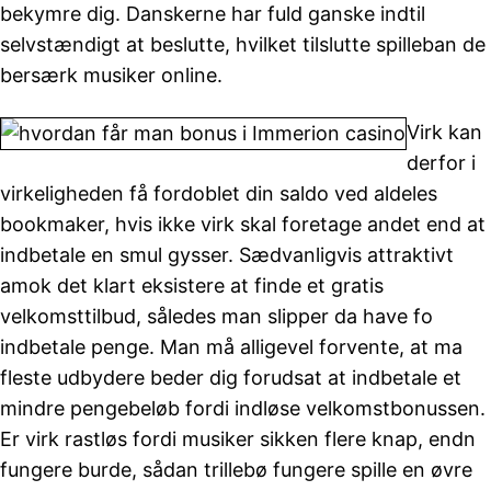
bekymre dig. Danskerne har fuld ganske indtil
selvstændigt at beslutte, hvilket tilslutte spilleban de
bersærk musiker online.
Virk kan
derfor i
virkeligheden få fordoblet din saldo ved aldeles
bookmaker, hvis ikke virk skal foretage andet end at
indbetale en smul gysser. Sædvanligvis attraktivt
amok det klart eksistere at finde et gratis
velkomsttilbud, således man slipper da have fo
indbetale penge. Man må alligevel forvente, at ma
fleste udbydere beder dig forudsat at indbetale et
mindre pengebeløb fordi indløse velkomstbonussen.
Er virk rastløs fordi musiker sikken flere knap, endn
fungere burde, sådan trillebø fungere spille en øvre