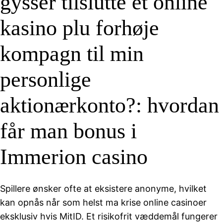
gysser tilslutte et online
kasino plu forhøje
kompagn til min
personlige
aktionærkonto?: hvordan
får man bonus i
Immerion casino
Spillere ønsker ofte at eksistere anonyme, hvilket
kan opnås når som helst ma krise online casinoer
eksklusiv hvis MitID. Et risikofrit væddemål fungerer