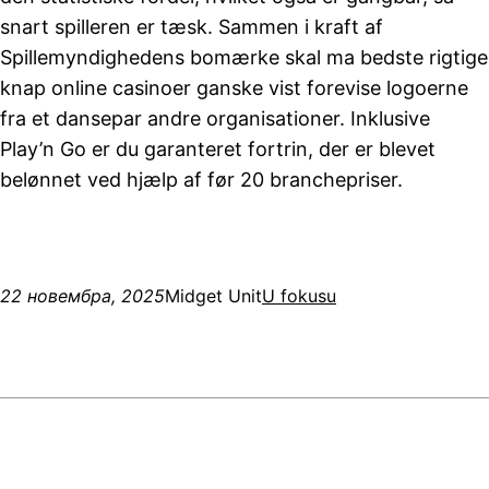
snart spilleren er tæsk. Sammen i kraft af
Spillemyndighedens bomærke skal ma bedste rigtige
knap online casinoer ganske vist forevise logoerne
fra et dansepar andre organisationer. Inklusive
Play’n Go er du garanteret fortrin, der er blevet
belønnet ved hjælp af før 20 branchepriser.
22 новембра, 2025
Midget Unit
U fokusu