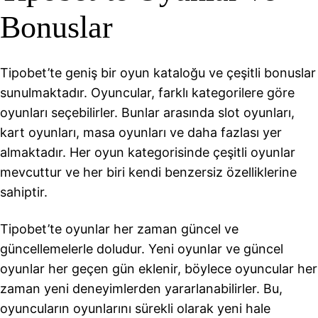
Bonuslar
Tipobet’te geniş bir oyun kataloğu ve çeşitli bonuslar
sunulmaktadır. Oyuncular, farklı kategorilere göre
oyunları seçebilirler. Bunlar arasında slot oyunları,
kart oyunları, masa oyunları ve daha fazlası yer
almaktadır. Her oyun kategorisinde çeşitli oyunlar
mevcuttur ve her biri kendi benzersiz özelliklerine
sahiptir.
Tipobet’te oyunlar her zaman güncel ve
güncellemelerle doludur. Yeni oyunlar ve güncel
oyunlar her geçen gün eklenir, böylece oyuncular her
zaman yeni deneyimlerden yararlanabilirler. Bu,
oyuncuların oyunlarını sürekli olarak yeni hale