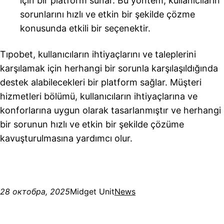
için bir platform sunar. Bu yöntem, kullanıcıların
sorunlarını hızlı ve etkin bir şekilde çözme
konusunda etkili bir seçenektir.
Tıpobet, kullanıcıların ihtiyaçlarını ve taleplerini
karşılamak için herhangi bir sorunla karşılaşıldığında
destek alabilecekleri bir platform sağlar. Müşteri
hizmetleri bölümü, kullanıcıların ihtiyaçlarına ve
konforlarına uygun olarak tasarlanmıştır ve herhangi
bir sorunun hızlı ve etkin bir şekilde çözüme
kavuşturulmasına yardımcı olur.
28 октобра, 2025
Midget Unit
News