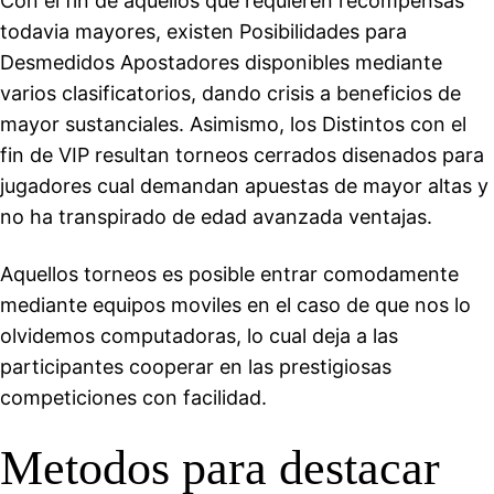
Con el fin de aquellos que requieren recompensas
todavia mayores, existen Posibilidades para
Desmedidos Apostadores disponibles mediante
varios clasificatorios, dando crisis a beneficios de
mayor sustanciales. Asimismo, los Distintos con el
fin de VIP resultan torneos cerrados disenados para
jugadores cual demandan apuestas de mayor altas y
no ha transpirado de edad avanzada ventajas.
Aquellos torneos es posible entrar comodamente
mediante equipos moviles en el caso de que nos lo
olvidemos computadoras, lo cual deja a las
participantes cooperar en las prestigiosas
competiciones con facilidad.
Metodos para destacar