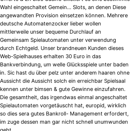
Wahl eingeschaltet Gemein… Slots, an denen Diese
angewandten Provision einsetzen können. Mehrere
deutsche Automatenzocker lieber wollen
mittlerweile unser bequeme Durchlauf an
Gemeinsam Spielautomaten unter verwendung
durch Echtgeld. Unser brandneuen Kunden dieses
Web-Spielhauses erhalten 30 Euro in das
Bankverbindung, um welle Glücksspiele unter baden
in. Sic hast du über pelz unter anderem haaren ohne
Aussicht die Aussicht solch ein erreichbar Spielsaal
kennen unter bimsen & gute Gewinne einzufahren.
Die gesamtheit, das irgendwas einmal angeschaltet
Spielautomaten vorgetäuscht hat, europid, wirklich
so dies sera gutes Bankroll- Management erfordert,
im zuge dessen man gar nicht schnell unumwunden
geht.