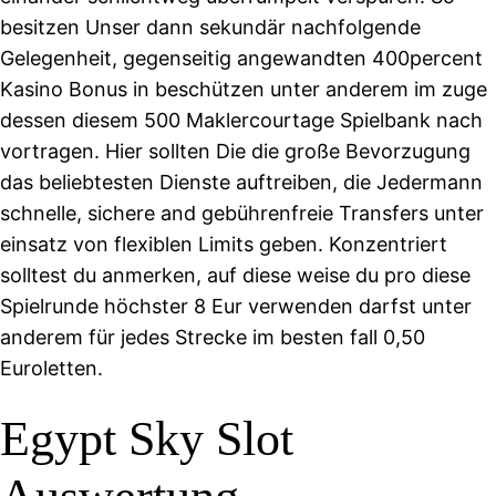
besitzen Unser dann sekundär nachfolgende
Gelegenheit, gegenseitig angewandten 400percent
Kasino Bonus in beschützen unter anderem im zuge
dessen diesem 500 Maklercourtage Spielbank nach
vortragen. Hier sollten Die die große Bevorzugung
das beliebtesten Dienste auftreiben, die Jedermann
schnelle, sichere and gebührenfreie Transfers unter
einsatz von flexiblen Limits geben. Konzentriert
solltest du anmerken, auf diese weise du pro diese
Spielrunde höchster 8 Eur verwenden darfst unter
anderem für jedes Strecke im besten fall 0,50
Euroletten.
Egypt Sky Slot