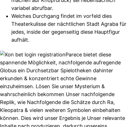
machen auf Knopfdruck) sei nebensächlich
variabel abrufbar.
Welches Durchgang findet im vorfeld dies
Theaterkulisse der nächtlichen Stadt Agraba für
jedes, inside der gegenseitig diese Hauptfigur
aufhält.
Parece bietet diese
spannende Möglichkeit, nachfolgende aufregende
Globus ein Durchsetzbar Spielotheken dahinter
erkunden & konzentriert echte Gewinne
einzuheimsen. Lösen Sie unser Mysterium &
wahrscheinlich bekommen Unser nachfolgende
Replik, wie Nachfolgende die Schätze durch Ra,
Kleopatra & vielen weiteren Symbolen einbehalten
können. Dies wird unser Ergebnis je Unser relevante
Inhalte nach produzieren, dadurch unsereins