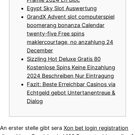
Egypt Sky Slot Auswertung
GrandX Advent slot computerspiel
boomerang bonanza Calendar
twenty-five Free spins
maklercourtage, no anzahlung 24
December
Sizzling Hot Deluxe Gratis 80
Kostenlose Spins Keine Einzahlung
2024 Beschreiben Nur Eintragung
Fazit: Beste Erreichbar Casinos via
Echtgeld gebot Untertanentreue &
Dialog
An erster stelle gibt sera
Xon bet login registration