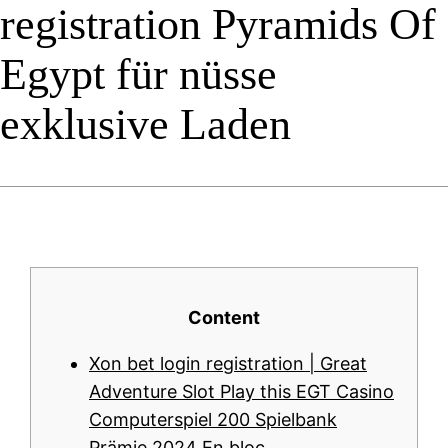
registration Pyramids Of
Egypt für nüsse
exklusive Laden
Content
Xon bet login registration | Great
Adventure Slot Play this EGT Casino
Computerspiel 200 Spielbank
Prämie 2024 En bloc