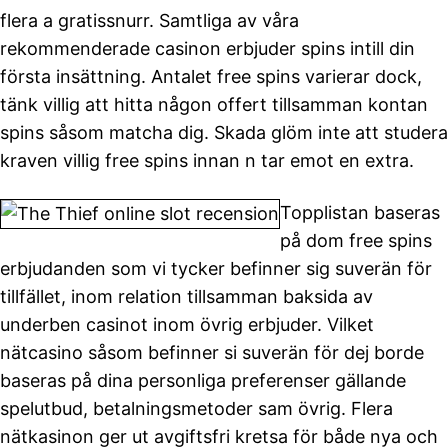
flera a gratissnurr. Samtliga av våra
rekommenderade casinon erbjuder spins intill din
första insättning. Antalet free spins varierar dock,
tänk villig att hitta någon offert tillsamman kontan
spins såsom matcha dig. Skada glöm inte att studera
kraven villig free spins innan n tar emot en extra.
Topplistan baseras
på dom free spins
erbjudanden som vi tycker befinner sig suverän för
tillfället, inom relation tillsamman baksida av
underben casinot inom övrig erbjuder. Vilket
nätcasino såsom befinner si suverän för dej borde
baseras på dina personliga preferenser gällande
spelutbud, betalningsmetoder sam övrig. Flera
nätkasinon ger ut avgiftsfri kretsa för både nya och