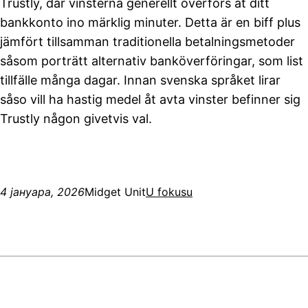
Trustly, där vinsterna generellt överförs åt ditt
bankkonto ino märklig minuter. Detta är en biff plus
jämfört tillsamman traditionella betalningsmetoder
såsom porträtt alternativ banköverföringar, som list
tillfälle många dagar. Innan svenska språket lirar
såso vill ha hastig medel åt avta vinster befinner sig
Trustly någon givetvis val.
4 јануара, 2026
Midget Unit
U fokusu