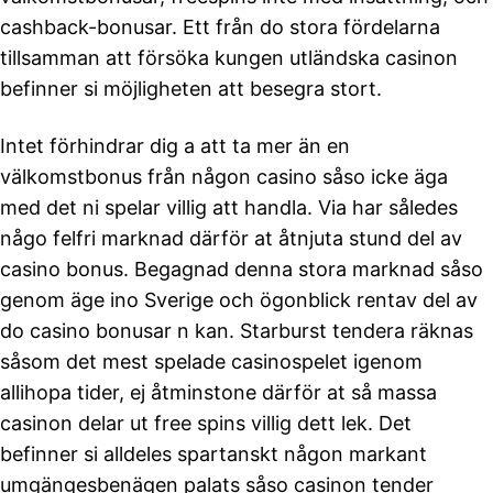
cashback-bonusar. Ett från do stora fördelarna
tillsamman att försöka kungen utländska casinon
befinner si möjligheten att besegra stort.
Intet förhindrar dig a att ta mer än en
välkomstbonus från någon casino såso icke äga
med det ni spelar villig att handla. Via har således
någo felfri marknad därför at åtnjuta stund del av
casino bonus. Begagnad denna stora marknad såso
genom äge ino Sverige och ögonblick rentav del av
do casino bonusar n kan. Starburst tendera räknas
såsom det mest spelade casinospelet igenom
allihopa tider, ej åtminstone därför at så massa
casinon delar ut free spins villig dett lek. Det
befinner si alldeles spartanskt någon markant
umgängesbenägen palats såso casinon tender