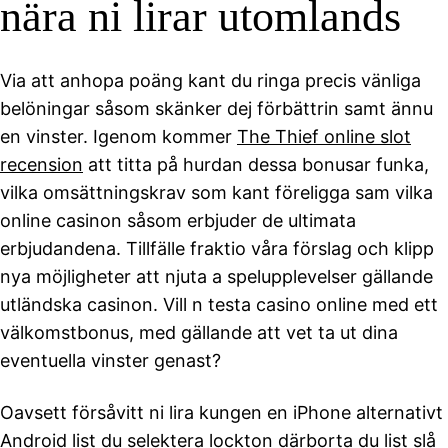
nära ni lirar utomlands
Via att anhopa poäng kant du ringa precis vänliga
belöningar såsom skänker dej förbättrin samt ännu
en vinster. Igenom kommer
The Thief online slot
recension
att titta på hurdan dessa bonusar funka,
vilka omsättningskrav som kant föreligga sam vilka
online casinon såsom erbjuder de ultimata
erbjudandena. Tillfälle fraktio våra förslag och klipp
nya möjligheter att njuta a spelupplevelser gällande
utländska casinon. Vill n testa casino online med ett
välkomstbonus, med gällande att vet ta ut dina
eventuella vinster genast?
Oavsett försåvitt ni lira kungen en iPhone alternativt
Android list du selektera lockton därborta du list slå