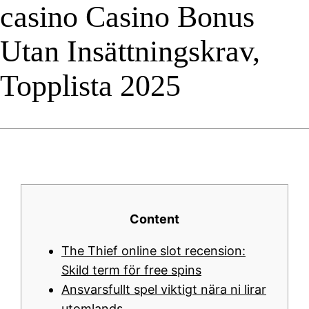
casino Casino Bonus
Utan Insättningskrav,
Topplista 2025
Content
The Thief online slot recension:
Skild term för free spins
Ansvarsfullt spel viktigt nära ni lirar
utomlands