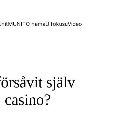
unit
MUNIT
O nama
U fokusu
Video
örsåvit själv
o casino?