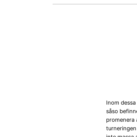
Inom dessa t
såso befinne
promenera 
turneringen 
inte massa 