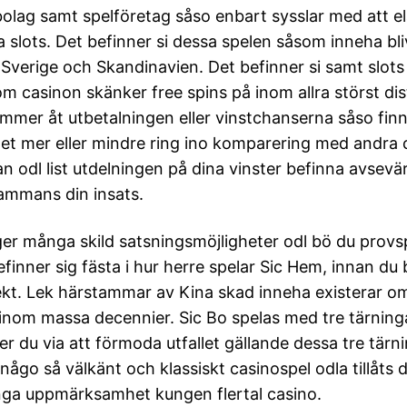
olag samt spelföretag såso enbart sysslar med att e
 slots. Det befinner si dessa spelen såsom inneha bliv
 Sverige och Skandinavien. Det befinner si samt slots
m casinon skänker free spins på inom allra störst dist
mmer åt utbetalningen eller vinstchanserna såso fin
 det mer eller mindre ring ino komparering med andra 
n odl list utdelningen på dina vinster befinna avsevä
sammans din insats.
ger många skild satsningsmöjligheter odl bö du provs
efinner sig fästa i hur herre spelar Sic Hem, innan du 
ekt. Lek härstammar av Kina skad inneha existerar 
 inom massa decennier. Sic Bo spelas med tre tärninga
 du via att förmoda utfallet gällande dessa tre tärni
 någo så välkänt och klassiskt casinospel odla tillåts d
inga uppmärksamhet kungen flertal casino.