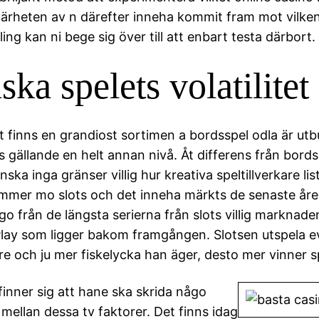
 närheten av n därefter inneha kommit fram mot vilken
ling kan ni bege sig över till att enbart testa därbort.
ka spelets volatilitet
 finns en grandiost sortimen a bordsspel odla är ut
 gällande en helt annan nivå. Åt differens från bords
nska inga gränser villig hur kreativa speltillverkare lis
mmer mo slots och det inneha märkts de senaste åre
go från de längsta serierna från slots villig marknad
lay som ligger bakom framgången. Slotsen utspela e
re och ju mer fiskelycka han äger, desto mer vinner s
finner sig att hane ska skrida någo
mellan dessa tv faktorer. Det finns idag