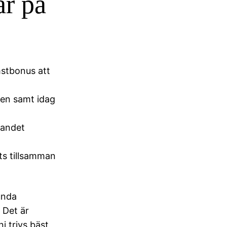
ar på
mstbonus att
den samt idag
dandet
ots tillsamman
lunda
 Det är
i trivs bäst