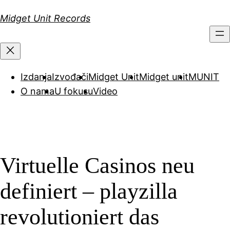
Скочи
Midget Unit Records
на
садржај
Izdanja
Izvođači
Midget Unit
Midget unit
MUNIT
O nama
U fokusu
Video
Virtuelle Casinos neu
definiert – playzilla
revolutioniert das