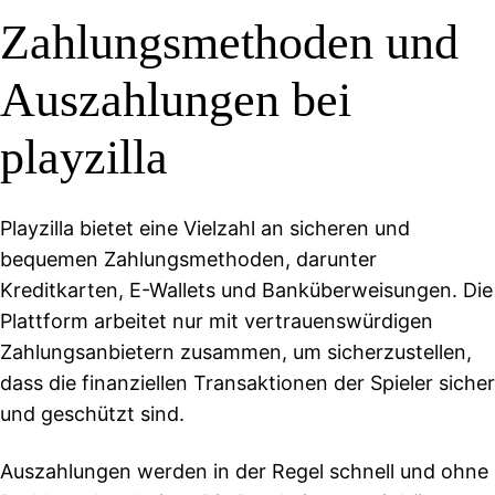
Zahlungsmethoden und
Auszahlungen bei
playzilla
Playzilla bietet eine Vielzahl an sicheren und
bequemen Zahlungsmethoden, darunter
Kreditkarten, E-Wallets und Banküberweisungen. Die
Plattform arbeitet nur mit vertrauenswürdigen
Zahlungsanbietern zusammen, um sicherzustellen,
dass die finanziellen Transaktionen der Spieler sicher
und geschützt sind.
Auszahlungen werden in der Regel schnell und ohne