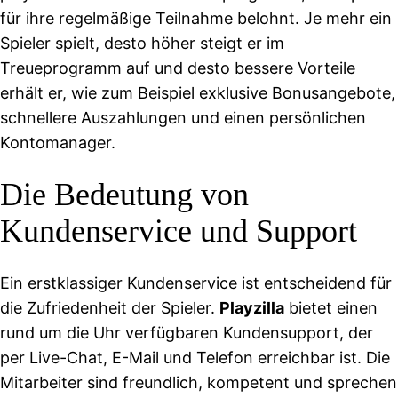
für ihre regelmäßige Teilnahme belohnt. Je mehr ein
Spieler spielt, desto höher steigt er im
Treueprogramm auf und desto bessere Vorteile
erhält er, wie zum Beispiel exklusive Bonusangebote,
schnellere Auszahlungen und einen persönlichen
Kontomanager.
Die Bedeutung von
Kundenservice und Support
Ein erstklassiger Kundenservice ist entscheidend für
die Zufriedenheit der Spieler.
Playzilla
bietet einen
rund um die Uhr verfügbaren Kundensupport, der
per Live-Chat, E-Mail und Telefon erreichbar ist. Die
Mitarbeiter sind freundlich, kompetent und sprechen