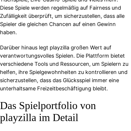
Diese Spiele werden regelmäßig auf Fairness und
Zufälligkeit überprüft, um sicherzustellen, dass alle
Spieler die gleichen Chancen auf einen Gewinn
haben.
Darüber hinaus legt playzilla großen Wert auf
verantwortungsvolles Spielen. Die Plattform bietet
verschiedene Tools und Ressourcen, um Spielern zu
helfen, ihre Spielgewohnheiten zu kontrollieren und
sicherzustellen, dass das Glücksspiel immer eine
unterhaltsame Freizeitbeschäftigung bleibt.
Das Spielportfolio von
playzilla im Detail