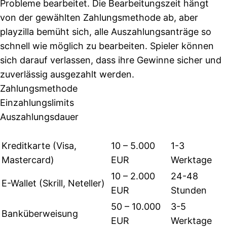
Probleme bearbeitet. Die Bearbeitungszeit hängt
von der gewählten Zahlungsmethode ab, aber
playzilla bemüht sich, alle Auszahlungsanträge so
schnell wie möglich zu bearbeiten. Spieler können
sich darauf verlassen, dass ihre Gewinne sicher und
zuverlässig ausgezahlt werden.
Zahlungsmethode
Einzahlungslimits
Auszahlungsdauer
Kreditkarte (Visa,
10 – 5.000
1-3
Mastercard)
EUR
Werktage
10 – 2.000
24-48
E-Wallet (Skrill, Neteller)
EUR
Stunden
50 – 10.000
3-5
Banküberweisung
EUR
Werktage