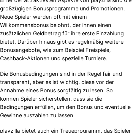
Einer der attraktivsten Aspekte von playzilla sind die
großzügigen Bonusprogramme und Promotionen.
Neue Spieler werden oft mit einem
Willkommensbonus belohnt, der ihnen einen
zusätzlichen Geldbetrag für ihre erste Einzahlung
bietet. Darüber hinaus gibt es regelmäßig weitere
Bonusangebote, wie zum Beispiel Freispiele,
Cashback-Aktionen und spezielle Turniere.
Die Bonusbedingungen sind in der Regel fair und
transparent, aber es ist wichtig, diese vor der
Annahme eines Bonus sorgfältig zu lesen. So
können Spieler sicherstellen, dass sie die
Bedingungen erfüllen, um den Bonus und eventuelle
Gewinne auszahlen zu lassen.
playzilla bietet auch ein Treueprogramm, das Spieler