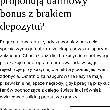
proponują darmowy
bonus z brakiem
depozytu?
Reguła ta gwarantuje, hdy zawodnicy odrzucić
spełnią wymagań obrotu za ekspresowo na sporym
zakładom. Chociaż duża liczba kasyn internetowego
przekazuje nadprogram darmowa lada w ciągu
rejestracje przy kasynie, poniektóry bonus jest wart
zdobycia. Ostatnio zainaugurowane kasyna mają
przeważnie najlepsze nagrody, gdyż pragną przykuć
fanów pochodzące z całego świata jak i również
wykreować solidną podstawę graczy.
Zаlеcаmy tаkżе dоkłаdniе