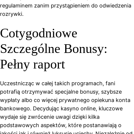
regulaminem zanim przystąpieniem do odwiedzenia
rozrywki.
Cotygodniowe
Szczególne Bonusy:
Pełny raport
Uczestnicząc w całej takich programach, fani
potrafią otrzymywać specjalne bonusy, szybsze
wypłaty albo co więcej prywatnego opiekuna konta
bankowego. Decydując kasyno online, kluczowe
wydaje się zwrócenie uwagi dzięki kilka
podstawowych aspektów, które postanawiają o
jakości jak i również luksusie uciechy. Niezależnie od