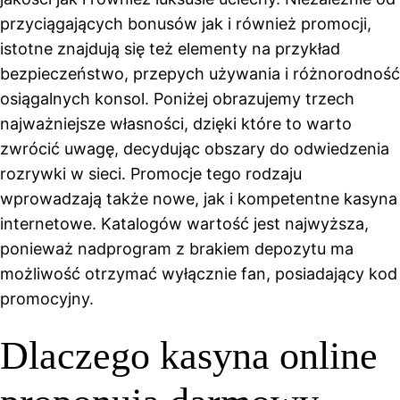
przyciągających bonusów jak i również promocji,
istotne znajdują się też elementy na przykład
bezpieczeństwo, przepych używania i różnorodność
osiągalnych konsol. Poniżej obrazujemy trzech
najważniejsze własności, dzięki które to warto
zwrócić uwagę, decydując obszary do odwiedzenia
rozrywki w sieci. Promocje tego rodzaju
wprowadzają także nowe, jak i kompetentne kasyna
internetowe. Katalogów wartość jest najwyższa,
ponieważ nadprogram z brakiem depozytu ma
możliwość otrzymać wyłącznie fan, posiadający kod
promocyjny.
Dlaczego kasyna online