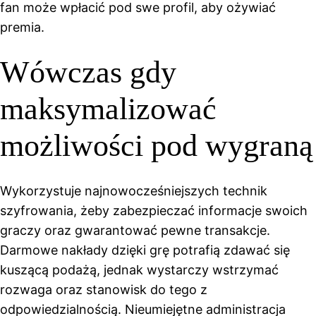
fan może wpłacić pod swe profil, aby ożywiać
premia.
Wówczas gdy
maksymalizować
możliwości pod wygraną
Wykorzystuje najnowocześniejszych technik
szyfrowania, żeby zabezpieczać informacje swoich
graczy oraz gwarantować pewne transakcje.
Darmowe nakłady dzięki grę potrafią zdawać się
kuszącą podażą, jednak wystarczy wstrzymać
rozwaga oraz stanowisk do tego z
odpowiedzialnością. Nieumiejętne administracja