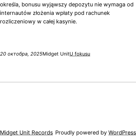
określa, bonusu wyjąwszy depozytu nie wymaga od
internautów złożenia wpłaty pod rachunek
rozliczeniowy w całej kasynie.
20 октобра, 2025
Midget Unit
U fokusu
Midget Unit Records
Proudly powered by
WordPress