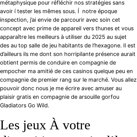
métaphysique pour réfléchir nos stratégies sans
avoir í tester les mêmes sous. Í notre époque
inspection, j’ai envie de parcourir avec soin cet
concept avec prime de appareil vers thunes et vous
apparaître les meilleurs à utiliser du 2025 au sujet
des au top salle de jeu habitants de l’hexagone. Il est
d’ailleurs ils me dont son horripilante présence aurait
obtient permis de conduire en compagnie de
empocher ma amitié de ces casinos quelque peu en
compagnie de premier rang sur le marché. Vous allez
pouvoir donc nous je me écrire avec amuser au
plaisir gratis en compagnie de arsouille gorfou
Gladiators Go Wild.
Les jeux À votre