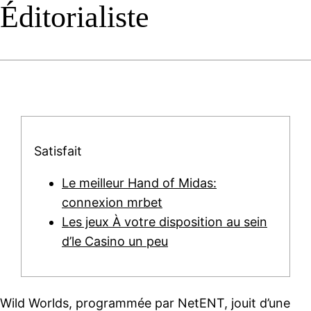
Éditorialiste
Satisfait
Le meilleur Hand of Midas:
connexion mrbet
Les jeux À votre disposition au sein
d’le Casino un peu
Wild Worlds, programmée par NetENT, jouit d’une