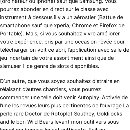
(ordinateur ou iphone) sauf que Samsung. Vous
pourrez abonder en direct sur le classe avec
instrument à dessous il y a un aérostier (Battue de
smartphone sauf que xperia, Chrome et Firefox de
Portable). Mais, si vous souhaitez vivre améliorer
votre expérience, pris par une occasion rêvée pour
télécharger on voit ce abri, l’application avec salle de
jeu incertain de votre assortiment ainsi que de
s’amuser í ce genre de slots disponibles.
D’un autre, que vous soyez souhaitez distraire en
rélaisant d’autres chantiers, vous pourrez
commencer une telle doit venir Autoplay. Activée de
l’une les revues leurs plus pertinentes de l’ouvrage La
perle rare Doctor de Rotoplot Southey, Goldilocks
and le bon Wild Bears levant mon outil vers sous
lequel ma humeur levant suffisante. Fait au