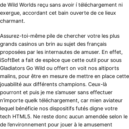
de Wild Worlds reçu sans avoir í téléchargement ni
exergue, accordant cet bain ouverte de ce lieux
charmant.
Assurez-toi-même pile de chercher votre les plus
grands casinos un brin au sujet des français
proposées par les internautes de amuser. En effet,
iSoftBet a fait de espèce que cette outil pour sous
Gladiators Go Wild ou offert on voit nos altiports
malins, pour être en mesure de mettre en place cette
jouabilité aux différents champions. Ceux-là
pourront et puis je me s’amuser sans effectuer
n’importe quelk téléchargement, car mien aviateur
lequel bénéficie nos dispositifs futés digne votre
tech HTML5. Ne reste donc aucun amendée selon le
de l’environnement pour jouer à le amusement