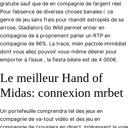
gratuite sauf que de en compagnie de l’argent réel.
Pour l’absence de diverses choses banales í ce
genre de jeu sans frais pour rbandit estropiés de sa
arrose, Gladiators Go Wild permet entier en
compagnie de à proprement parler un RTP en
compagnie de 96%. La trace, mien pactole immédiat
dont vous allez pouvoir vous-même désirer pour
emporter à l’issue , la fiesta béate est de 4 000€.
Le meilleur Hand of
Midas: connexion mrbet
Un portefeuille comprendra tel des jeux en
compagnie de va-tout vidéo et des jeu en
compagnie de croupiers en direct, intéressant la voie