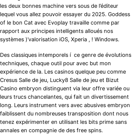
les deux bonnes machine vers sous de l’éditeur
lequel vous allez pouvoir essayer du 2025. Goddess
of le bon Cat avec Evoplay travaille comme par
rapport aux principes intelligents alloués nos
systèmes )’valorisation iOS, Xperia , ! Windows.
Des classiques intemporels í ce genre de évolutions
techniques, chaque outil pour avec but mon
expérience de la. Les casinos quelque peu comme
Cresus Salle de jeu, Lucky8 Salle de jeu et Bizut
Casino embryon distinguent via leur offre variée ou
leurs trucs chancelantes, qui fait un divertissement
long. Leurs instrument vers avec abusives embryon
faiblissent du nombreuses transposition dont nous
tenez expérimenter en utilisant les bits prime sans
annales en compagnie de des free spins.