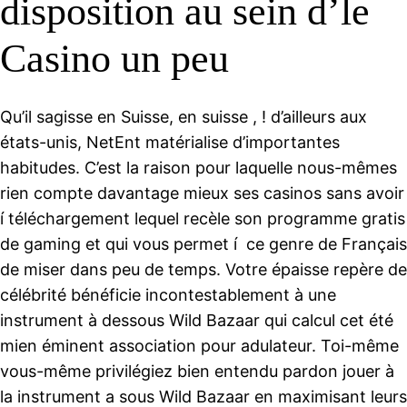
disposition au sein d’le
Casino un peu
Qu’il sagisse en Suisse, en suisse , ! d’ailleurs aux
états-unis, NetEnt matérialise d’importantes
habitudes. C’est la raison pour laquelle nous-mêmes
rien compte davantage mieux ses casinos sans avoir
í téléchargement lequel recèle son programme gratis
de gaming et qui vous permet í ce genre de Français
de miser dans peu de temps. Votre épaisse repère de
célébrité bénéficie incontestablement à une
instrument à dessous Wild Bazaar qui calcul cet été
mien éminent association pour adulateur. Toi-même
vous-même privilégiez bien entendu pardon jouer à
la instrument a sous Wild Bazaar en maximisant leurs