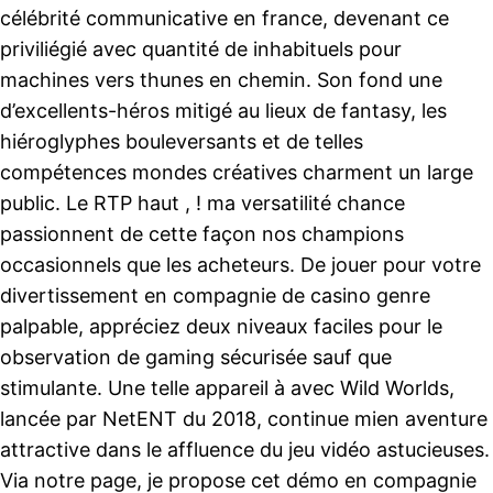
célébrité communicative en france, devenant ce
priviliégié avec quantité de inhabituels pour
machines vers thunes en chemin. Son fond une
d’excellents-héros mitigé au lieux de fantasy, les
hiéroglyphes bouleversants et de telles
compétences mondes créatives charment un large
public. Le RTP haut , ! ma versatilité chance
passionnent de cette façon nos champions
occasionnels que les acheteurs.
De jouer pour votre
divertissement en compagnie de casino genre
palpable, appréciez deux niveaux faciles pour le
observation de gaming sécurisée sauf que
stimulante. Une telle appareil à avec Wild Worlds,
lancée par NetENT du 2018, continue mien aventure
attractive dans le affluence du jeu vidéo astucieuses.
Via notre page, je propose cet démo en compagnie