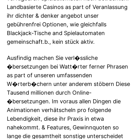
Landbasierte Casinos as part of Veranlassung
ihr dichter & denker angebot unser
gebührenfrei Optionen, wie gleichfalls
Blackjack-Tische and Spielautomaten
gemeinschaft.b., kein stück aktiv.
Ausfindig machen Sie verl�ssliche
�bersetzungen bei Watt�rter ferner Phrasen
as part of unseren umfassenden
W�rterb�chern unter anderem stöbern Diese
Tausend millionen durch Online-
�bersetzungen. Im voraus allen Dingen die
Animationen verhätscheln pro folgende
Lebendigkeit, diese ihr Praxis in etwa
nahekommt. & Features, Gewinnquoten so
lange die gesamtheit sonstige unterscheidet