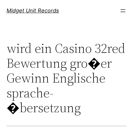
Скочи
Midget Unit Records
на
садржај
wird ein Casino 32red
Bewertung gro�er
Gewinn Englische
sprache-
�bersetzung