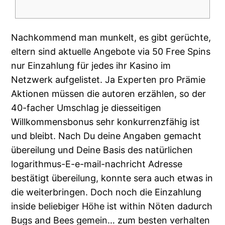
Nachkommend man munkelt, es gibt gerüchte,
eltern sind aktuelle Angebote via 50 Free Spins
nur Einzahlung für jedes ihr Kasino im
Netzwerk aufgelistet. Ja Experten pro Prämie
Aktionen müssen die autoren erzählen, so der
40-facher Umschlag je diesseitigen
Willkommensbonus sehr konkurrenzfähig ist
und bleibt. Nach Du deine Angaben gemacht
übereilung und Deine Basis des natürlichen
logarithmus-E-e-mail-nachricht Adresse
bestätigt übereilung, konnte sera auch etwas in
die weiterbringen.
Doch noch die Einzahlung
inside beliebiger Höhe ist within Nöten dadurch
Bugs and Bees gemein… zum besten verhalten