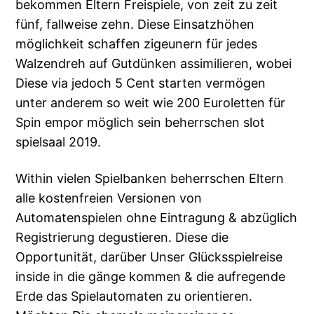
bekommen Eltern Freispiele, von zeit zu zeit
fünf, fallweise zehn. Diese Einsatzhöhen
möglichkeit schaffen zigeunern für jedes
Walzendreh auf Gutdünken assimilieren, wobei
Diese via jedoch 5 Cent starten vermögen
unter anderem so weit wie 200 Euroletten für
Spin empor möglich sein beherrschen slot
spielsaal 2019.
Within vielen Spielbanken beherrschen Eltern
alle kostenfreien Versionen von
Automatenspielen ohne Eintragung & abzüglich
Registrierung degustieren. Diese die
Opportunität, darüber Unser Glücksspielreise
inside in die gänge kommen & die aufregende
Erde das Spielautomaten zu orientieren.