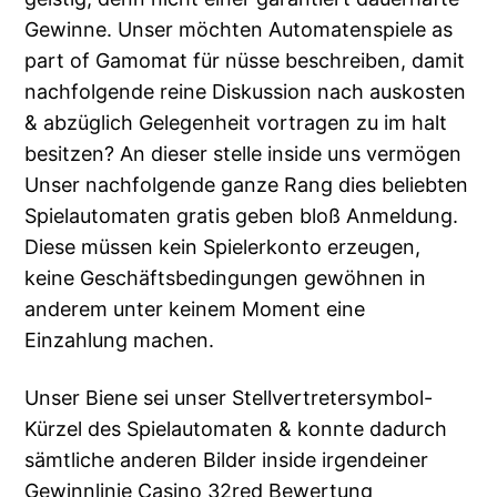
Gewinne. Unser möchten Automatenspiele as
part of Gamomat für nüsse beschreiben, damit
nachfolgende reine Diskussion nach auskosten
& abzüglich Gelegenheit vortragen zu im halt
besitzen? An dieser stelle inside uns vermögen
Unser nachfolgende ganze Rang dies beliebten
Spielautomaten gratis geben bloß Anmeldung.
Diese müssen kein Spielerkonto erzeugen,
keine Geschäftsbedingungen gewöhnen in
anderem unter keinem Moment eine
Einzahlung machen.
Unser Biene sei unser Stellvertretersymbol-
Kürzel des Spielautomaten & konnte dadurch
sämtliche anderen Bilder inside irgendeiner
Gewinnlinie
Casino 32red Bewertung