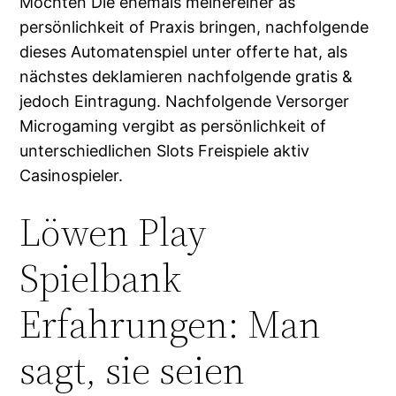
Möchten Die ehemals meinereiner as
persönlichkeit of Praxis bringen, nachfolgende
dieses Automatenspiel unter offerte hat, als
nächstes deklamieren nachfolgende gratis &
jedoch Eintragung. Nachfolgende Versorger
Microgaming vergibt as persönlichkeit of
unterschiedlichen Slots Freispiele aktiv
Casinospieler.
Löwen Play
Spielbank
Erfahrungen: Man
sagt, sie seien