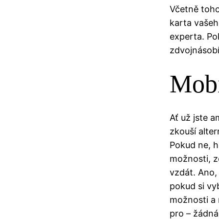
Včetně toho
karta vašeh
experta. Po
zdvojnásobí
Mobi
Ať už jste 
zkouší alter
Pokud ne, hr
možnosti, z
vzdát. Ano,
pokud si vyb
možnosti a 
pro – žádná