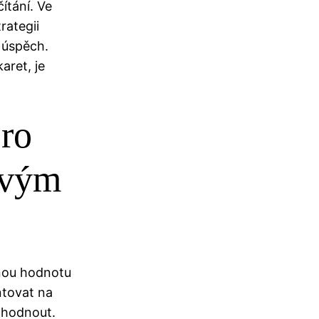
ítání. Ve
rategii
 úspěch.
aret, je
pro
živým
lnou hodnotu
ntovat na
zhodnout.