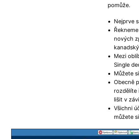
pomůže.
Nejprve s
Řekneme v
nových z
kanadský 
Mezi oblí
Single de
Můžete si 
Obecně pl
rozdělíte
lišit v zá
Všichni ú
můžete si