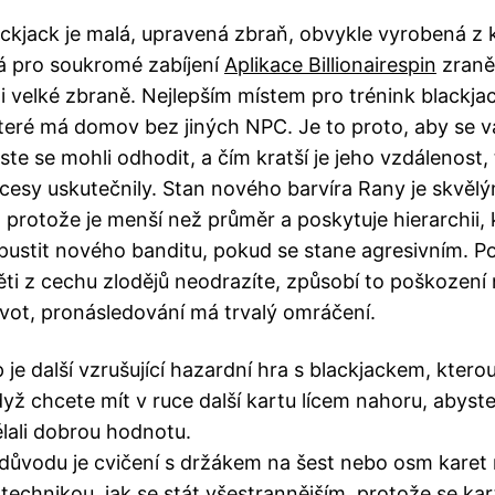
ckjack je malá, upravená zbraň, obvykle vyrobená z
á pro soukromé zabíjení
Aplikace Billionairespin
zraně
i velké zbraně. Nejlepším místem pro trénink blackjac
teré má domov bez jiných NPC. Je to proto, aby se v
ste se mohli odhodit, a čím kratší je jeho vzdálenost, 
cesy uskutečnily.
Stan nového barvíra Rany je skvěl
 protože je menší než průměr a poskytuje hierarchii, 
ustit nového banditu, pokud se stane agresivním. P
ěti z cechu zlodějů neodrazíte, způsobí to poškození 
život, pronásledování má trvalý omráčení.
 je další vzrušující hazardní hra s blackjackem, kter
dyž chcete mít v ruce další kartu lícem nahoru, abyst
lali dobrou hodnotu.
důvodu je cvičení s držákem na šest nebo osm karet 
í technikou, jak se stát všestrannějším, protože se ka