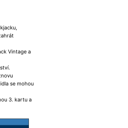
kjacku,
zahrát
ack Vintage a
ství.
 znovu
vidla se mohou
nou 3. kartu a