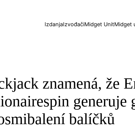
Izdanja
Izvođači
Midget Unit
Midget 
ckjack znamená, že E
lionairespin generuje 
osmibalení balíčků