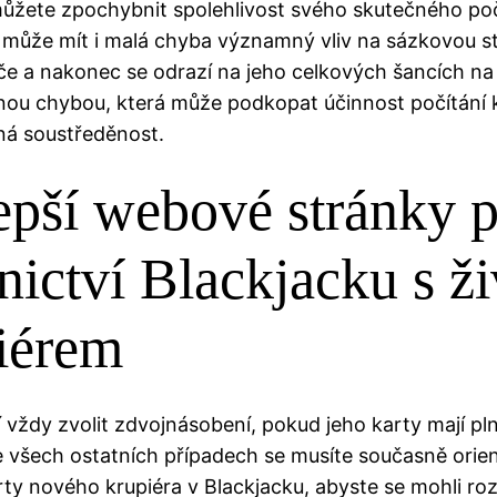
můžete zpochybnit spolehlivost svého skutečného poč
 může mít i malá chyba významný vliv na sázkovou st
e a nakonec se odrazí na jeho celkových šancích na
enou chybou, která může podkopat účinnost počítání k
ná soustředěnost.
epší webové stránky 
tnictví Blackjacku s 
iérem
í vždy zvolit zdvojnásobení, pokud jeho karty mají p
e všech ostatních případech se musíte současně orie
ty nového krupiéra v Blackjacku, abyste se mohli ro