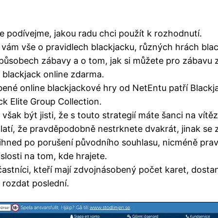
e podívejme, jakou radu chci použít k rozhodnutí.
ám vše o pravidlech blackjacku, různých hrách blac
působech zábavy a o tom, jak si můžete pro zábavu 
blackjack online zdarma.
bené online blackjackové hry od NetEntu patří Blackj
ck Elite Group Collection.
však být jisti, že s touto strategií máte šanci na vítěz
atí, že pravděpodobně nestrknete dvakrát, jinak se
 ihned po porušení původního souhlasu, nicméně pra
vislosti na tom, kde hrajete.
častníci, kteří mají zdvojnásobený počet karet, dosta
 rozdat poslední.