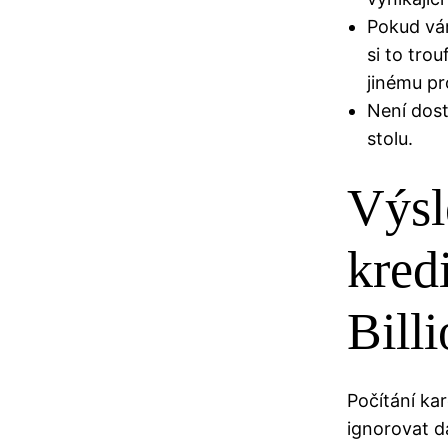
Pokud vám
si to tro
jinému pr
Není dost 
stolu.
Výsl
kred
Bill
Počítání ka
ignorovat d