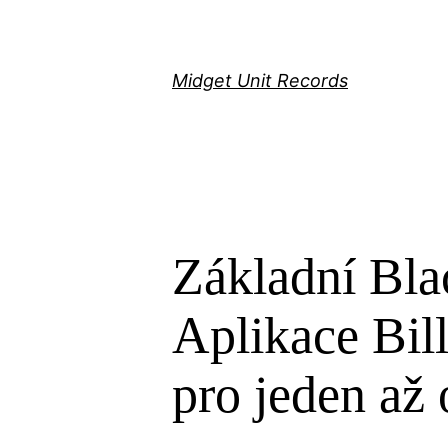
Скочи
на
садржај
Midget Unit Records
Základní Bla
Aplikace Bil
pro jeden až 