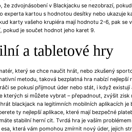
, že zdvojnásobení v Blackjacku se nezobrazí, pokud
o experta kartou s hodnotou desítky nebo ukazuje k
kud karty vašeho krupiéra mají hodnotu 2-6, pak se v
, pokud je součet hodnot jeho karet 9.
lní a tabletové hry
amatér, který se chce naučit hrát, nebo zkušený sport
nativní metodu, taková bezplatná hra nabízí nejlepší 
áči se pokusí přijmout úder nebo stát, i když existují as
e kterých si můžete vybrat – přepadnout, zvýšit zisk
 hrát blackjack na legitimních mobilních aplikacích je
erete ty nejlepší aplikace, které mají bezpečné plate
máte stabilní herní cit. Tvrdá hra je vaším problémem
 esa, která vám pomohou zmírnit nový úder, jejich st