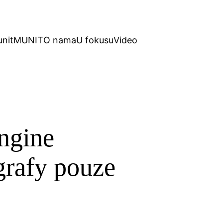
unit
MUNIT
O nama
U fokusu
Video
ngine
grafy pouze