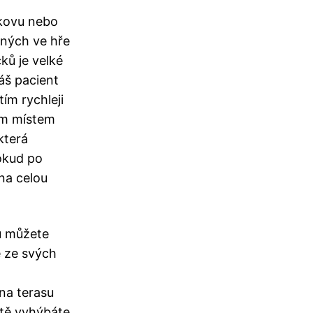
 kovu nebo
ných ve hře
ků je velké
áš pacient
tím rychleji
ým místem
která
okud po
na celou
ou můžete
e ze svých
na terasu
rtě vyhýbáte.