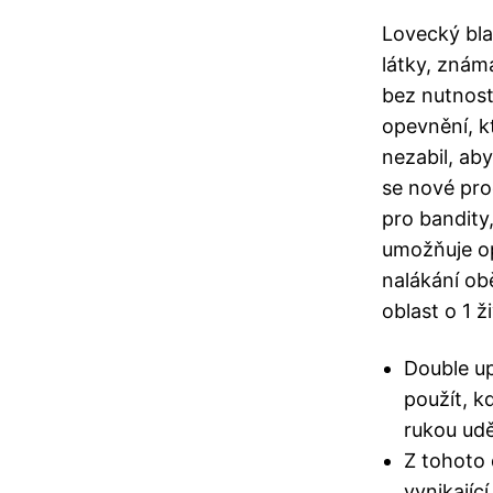
Lovecký bla
látky, znám
bez nutnost
opevnění, k
nezabil, aby
se nové pro
pro bandity,
umožňuje op
nalákání ob
oblast o 1 
Double up
použít, k
rukou udě
Z tohoto 
vynikajíc