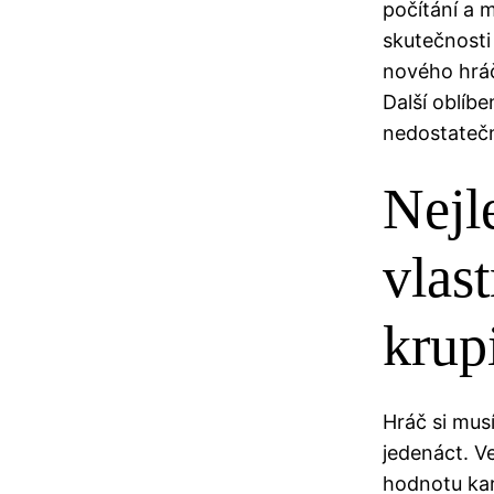
počítání a 
skutečnosti
nového hráč
Další oblíb
nedostateč
Nejl
vlas
krup
Hráč si mus
jedenáct. V
hodnotu kar