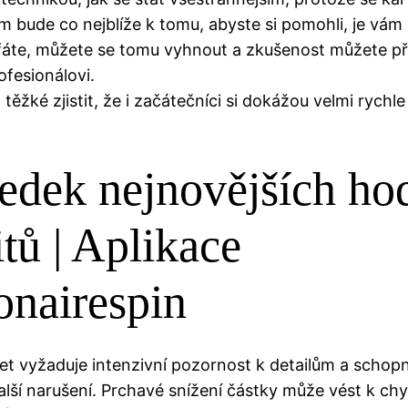
 bude co nejblíže k tomu, abyste si pomohli, je vám 
ufáte, můžete se tomu vyhnout a zkušenost můžete p
ofesionálovi.
těžké zjistit, že i začátečníci si dokážou velmi rychle
edek nejnovějších ho
itů | Aplikace
ionairespin
ret vyžaduje intenzivní pozornost k detailům a schop
alší narušení. Prchavé snížení částky může vést k ch