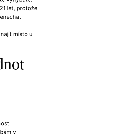
21 let, protože
řenechat
 najít místo u
dnot
nost
ybám v