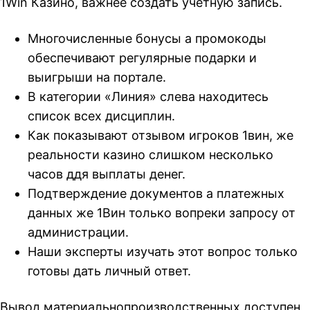
1Win Казино, важнее создать учётную запись.
Многочисленные бонусы а промокоды
обеспечивают регулярные подарки и
выигрыши на портале.
В категории «Линия» слева находитесь
список всех дисциплин.
Как показывают отзывом игроков 1вин, же
реальности казино слишком несколько
часов ддя выплаты денег.
Подтверждение документов а платежных
данных же 1Вин только вопреки запросу от
администрации.
Наши эксперты изучать этот вопрос только
готовы дать личный ответ.
Вывод материальнопроизводственных доступен