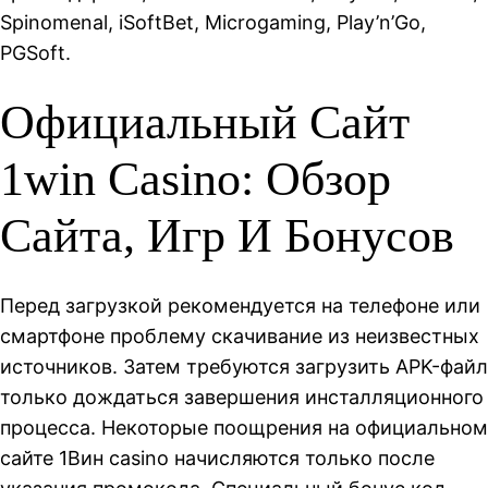
Spinomenal, iSoftBet, Microgaming, Play’n’Go,
PGSoft.
Официальный Сайт
1win Casino: Обзор
Сайта, Игр И Бонусов
Перед загрузкой рекомендуется на телефоне или
смартфоне проблему скачивание из неизвестных
источников. Затем требуются загрузить APK-файл
только дождаться завершения инсталляционного
процесса. Некоторые поощрения на официальном
сайте 1Вин casino начисляются только после