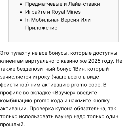
Предматчевые и Лайв-ставки
Играйте и Royal Mines
In Мобильная Версия Или
Приложение
Это пулахту не все бонусы, которые доступны
клиентам виртуального казино же 2025 году. Не
также бездепозитный бонус 1Вин, который
зачисляется игроку (чаще всего в виде
фриспинов) ним активацию promo code. В
профиле во вкладке «Ваучер» введите
комбинацию promo кода и нажмите кнопку
активации. Проверка купона обязательна, так
только использовать ваучер надо только один
прошлый.