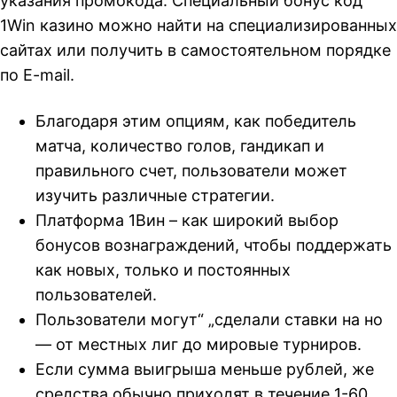
указания промокода. Специальный бонус код
1Win казино можно найти на специализированных
сайтах или получить в самостоятельном порядке
по E-mail.
Благодаря этим опциям, как победитель
матча, количество голов, гандикап и
правильного счет, пользователи может
изучить различные стратегии.
Платформа 1Вин – как широкий выбор
бонусов вознаграждений, чтобы поддержать
как новых, только и постоянных
пользователей.
Пользователи могут“ „сделали ставки на но
— от местных лиг до мировые турниров.
Если сумма выигрыша меньше рублей, же
средства обычно приходят в течение 1-60