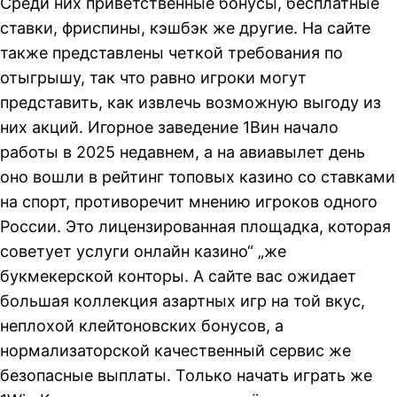
Среди них приветственные бонусы, бесплатные
ставки, фриспины, кэшбэк же другие. На сайте
также представлены четкой требования по
отыгрышу, так что равно игроки могут
представить, как извлечь возможную выгоду из
них акций. Игорное заведение 1Вин начало
работы в 2025 недавнем, а на авиавылет день
оно вошли в рейтинг топовых казино со ставками
на спорт, противоречит мнению игроков одного
России. Это лицензированная площадка, которая
советует услуги онлайн казино“ „же
букмекерской конторы. А сайте вас ожидает
большая коллекция азартных игр на той вкус,
неплохой клейтоновских бонусов, а
нормализаторской качественный сервис же
безопасные выплаты. Только начать играть же