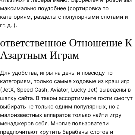
максимально поудобнее (сортировка по
категориям, разделы с популярными слотами и
гг. д. ).
ответственное Отношение К
Азартным Играм
Для удобства, игры на деньги повсюду по
категориям, только самые ходовые из краш игр
(JetX, Speed Cash, Aviator, Lucky Jet) выведены в
шапку сайта. В таком ассортименте гости смогут
выбирать не только одним популярных, но а
малоизвестных аппаратов только найти игру
менаджеров себя. Многие пользователи
предпочитают крутить барабаны слотов и