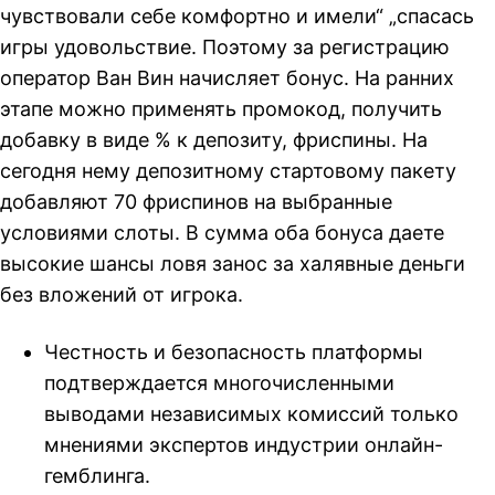
чувствовали себе комфортно и имели“ „спасась
игры удовольствие. Поэтому за регистрацию
оператор Ван Вин начисляет бонус. На ранних
этапе можно применять промокод, получить
добавку в виде % к депозиту, фриспины. На
сегодня нему депозитному стартовому пакету
добавляют 70 фриспинов на выбранные
условиями слоты. В сумма оба бонуса даете
высокие шансы ловя занос за халявные деньги
без вложений от игрока.
Честность и безопасность платформы
подтверждается многочисленными
выводами независимых комиссий только
мнениями экспертов индустрии онлайн-
гемблинга.