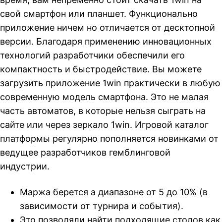
свой смартфон или планшет. Функционально
приложение ничем но отличается от десктопной
версии. Благодаря применению инновационных
технологий разработчики обеспечили его
компактность и быстродействие. Вы можете
загрузить приложение 1win практически в любую
современную модель смартфона. Это не малая
часть автоматов, в которые нельзя сыграть на
сайте или через зеркало 1win. Игровой каталог
платформы регулярно пополняется новинками от
ведущее разработчиков гемблинговой
индустрии.
Маржа берется а диапазоне от 5 до 10% (в
зависимости от турнира и события).
Это позволяли найти подходящие столов как